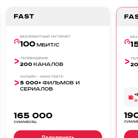
Fast
Fa
Безлимитный интернет
Без
100
1
МБИТ/С
Телевидение
Тел
200
КАНАЛОВ
2
Онлайн - кинотеатр
5 000+
ФИЛЬМОВ И
СЕРИАЛОВ
+
0
19
165 000
СУМ/М
СУМ/МЕСЯЦ
Подключить