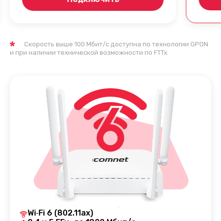
Скорость выше 100 Мбит/с доступна по технологии GPON
и при наличии технической возможности по FTTx.
Wi‑Fi 6 (802.11ax)