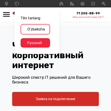
71 205-88-99
Абонентский отдел 24/7
Tilni tanlang:
O'zbekcha
Честный
Русский
корпоративный
интернет
Широкий спектр IT решений для Вашего
бизнеса
Заявка на подключение