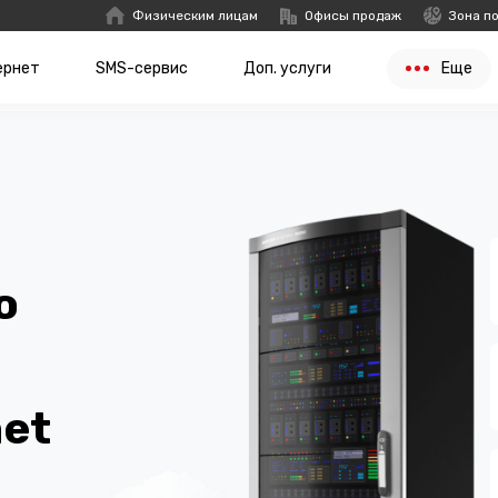
Физическим лицам
Офисы продаж
Зона п
ернет
SMS-сервис
Доп. услуги
Еще
о
et