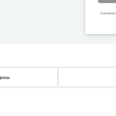
Нажимая 
просы