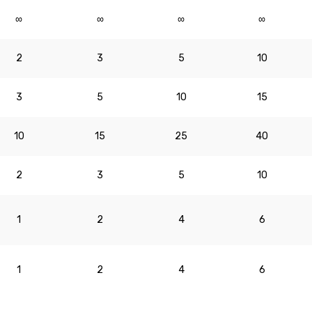
∞
∞
∞
∞
2
3
5
10
3
5
10
15
10
15
25
40
2
3
5
10
1
2
4
6
1
2
4
6