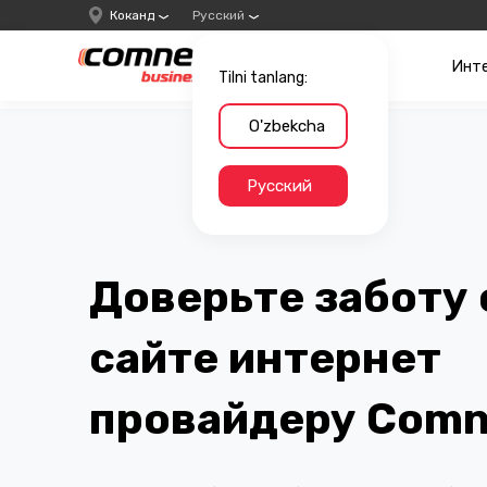
Коканд
Русский
Инт
Tilni tanlang:
O'zbekcha
Русский
Доверьте заботу 
сайте интернет
провайдеру Comn