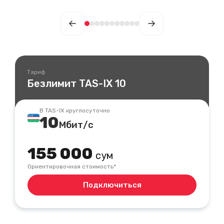
Тариф
Безлимит TAS-IX 10
В TAS-IX круглосуточно
10
Мбит/с
155 000
сум
Ориентировочная стоимость*
Подключиться