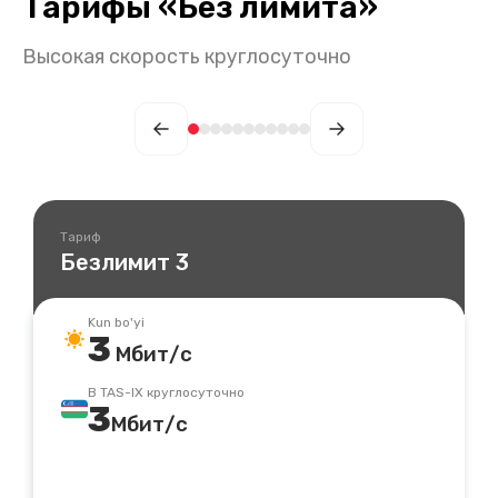
Тарифы
«
Без лимита
»
Высокая скорость круглосуточно
Тариф
Безлимит 3
Kun bo'yi
3
Мбит/с
В TAS-IX круглосуточно
3
Мбит/с