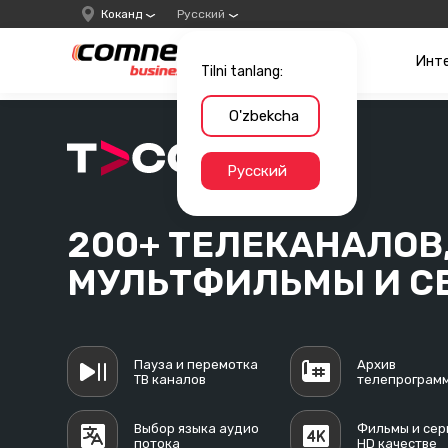
Коканд
Русский
Инт
Tilni tanlang:
O'zbekcha
Русский
200+ ТЕЛЕКАНАЛОВ
МУЛЬТФИЛЬМЫ И С
Пауза и перемотка
Архив
ТВ каналов
телепрограм
Выбор языка аудио
Фильмы и сер
потока
HD качестве