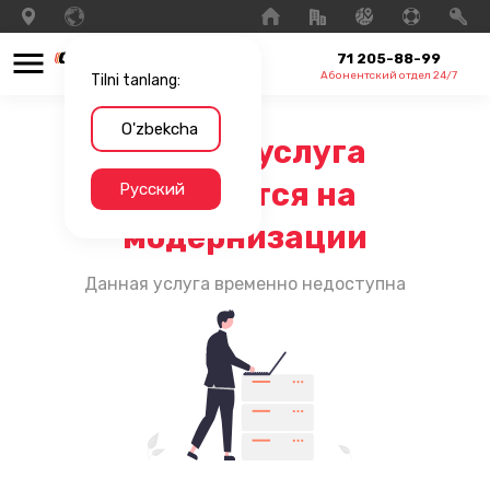
71 205-88-99
Абонентский отдел 24/7
Tilni tanlang:
O'zbekcha
Данная услуга
находится на
Русский
модернизации
Данная услуга временно недоступна