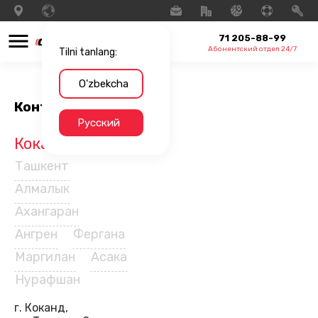
71 205-88-99
Абонентский отдел 24/7
Tilni tanlang:
O'zbekcha
Контакты
Русский
Коканд
Ташкент
Алмалык
Ахангаран
Ангрен
Фергана
Маргилан
Асака
Нурафшан
г. Коканд,