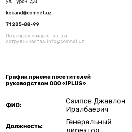
ул. Турон, д.8
kokand@comnet.uz
71 205-88-99
По вопросам маркетинга и
сотрудничества: info@comnet.uz
График приема посетителей
руководством ООО «IPLUS»
Саипов Джавлон
ФИО:
Иралбаевич
Генеральный
Должность:
директор