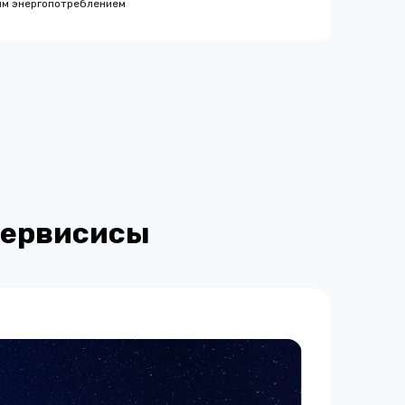
ым энергопотреблением
сервисисы