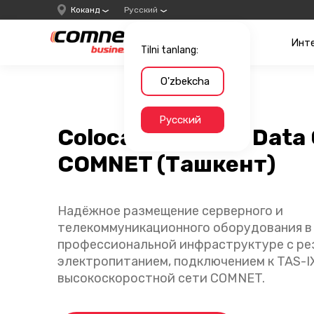
Коканд
Русский
Инт
Tilni tanlang:
O'zbekcha
Русский
Colocation в Mini Data
COMNET (Ташкент)
Надёжное размещение серверного и
телекоммуникационного оборудования в
профессиональной инфраструктуре с ре
электропитанием, подключением к TAS-IX
высокоскоростной сети COMNET.