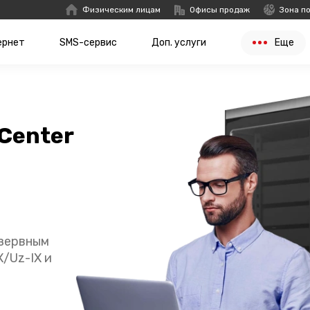
Физическим лицам
Офисы продаж
Зона п
ернет
SMS-сервис
Доп. услуги
Еще
 Center
зервным
/Uz-IX и