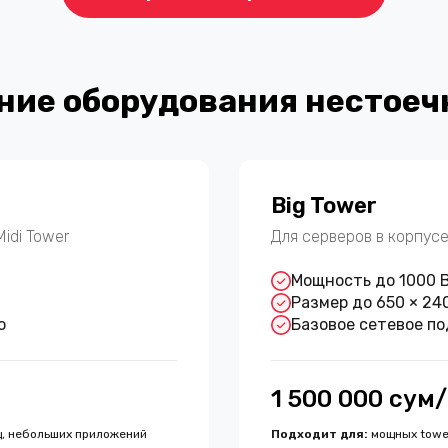
ие оборудования нестоеч
Big Tower
Midi Tower
Для серверов в корпусе 
Мощность до 1000 
Размер до 650 × 24
о
Базовое сетевое п
1 500 000 сум
, небольших приложений
Подходит для
:
мощных towe