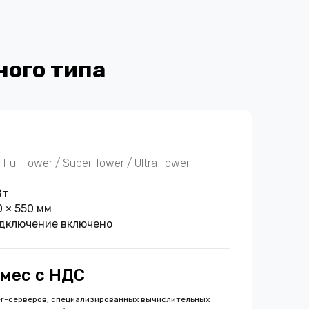
ного типа
Full Tower / Super Tower / Ultra Tower
Вт
0 × 550 мм
одключение включено
/мес с НДС
r-серверов, специализированных вычислительных